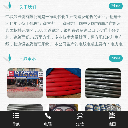
More
关于我们
中联兴线缆有限公司是一家现代化生产制造及销售的企业。创建于
2014年，位于俗称“五朝古都，十朝雄郡，国中之国”的邢台市新河
县西杨村开发区，308国道路北，紧邻青银高速出口，交通十分便
利。建筑面积3.2万平方米，专业技术力量雄厚，拥有现代化的生产
线，检测设备及管理系统。 本公司生产的电线电缆主要有：电力电
缆、控制电缆、阻燃电缆、耐火电缆、低烟无卤电线电缆、矿物质
电缆、铝合金电缆等几十种系列。产品严格执行国际标准
More
产品中心
（IEC）、国家标准（GB）、和机械部标准（JB）、实行严格的过
程检测和出厂检测，产品通过中国国家强制性CCC认证和通过
ISO9001质量管理体系认证。 中联兴电缆以“创新、诚信、服务、
务实”的企业精神，始终坚持以质量求生存，以信誉求发展，以管
理求效益的经营理念，持续供应市场和客户品质保障，工艺精良的
优质产品，通过不断进行自身资源优化整合，为打造邢台市、河北
省至国内名优品牌不懈努力！




导航
电话
短信
地图