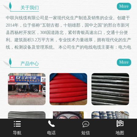
More
关于我们
中联兴线缆有限公司是一家现代化生产制造及销售的企业。创建于
2014年，位于俗称“五朝古都，十朝雄郡，国中之国”的邢台市新河
县西杨村开发区，308国道路北，紧邻青银高速出口，交通十分便
利。建筑面积3.2万平方米，专业技术力量雄厚，拥有现代化的生产
线，检测设备及管理系统。 本公司生产的电线电缆主要有：电力电
缆、控制电缆、阻燃电缆、耐火电缆、低烟无卤电线电缆、矿物质
电缆、铝合金电缆等几十种系列。产品严格执行国际标准
More
产品中心
（IEC）、国家标准（GB）、和机械部标准（JB）、实行严格的过
程检测和出厂检测，产品通过中国国家强制性CCC认证和通过
ISO9001质量管理体系认证。 中联兴电缆以“创新、诚信、服务、
务实”的企业精神，始终坚持以质量求生存，以信誉求发展，以管
理求效益的经营理念，持续供应市场和客户品质保障，工艺精良的
优质产品，通过不断进行自身资源优化整合，为打造邢台市、河北
省至国内名优品牌不懈努力！




导航
电话
短信
地图